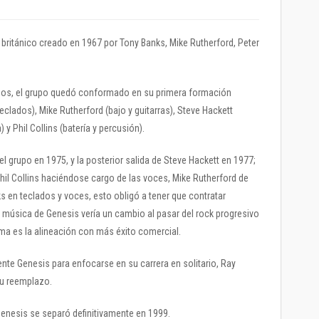
británico creado en 1967 por Tony Banks, Mike Rutherford, Peter
nos, el grupo quedó conformado en su primera formación
eclados), Mike Rutherford (bajo y guitarras), Steve Hackett
a) y Phil Collins (batería y percusión).
l grupo en 1975, y la posterior salida de Steve Hackett en 1977;
Phil Collins haciéndose cargo de las voces, Mike Rutherford de
ks en teclados y voces, esto obligó a tener que contratar
 música de Genesis vería un cambio al pasar del rock progresivo
ima es la alineación con más éxito comercial.
ente Genesis para enfocarse en su carrera en solitario, Ray
su reemplazo.
Genesis se separó definitivamente en 1999.