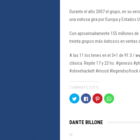
Durante el año 2007 el grupo, en su ver
una exitosa gira por Europa y Estados U
Con aproximadamente 155 millones de á
treinta grupos más éxitosos en ventas 
A las 11 los tenes en el 3×1 de 91.3 
clásica. Repite 17 y 23 hs. #genesis #p
#stevehackett #mood #legendsofrock 
COMPARTE ESTO:
Haz
Haz
Haz
Haz
clic
clic
clic
clic
para
para
para
para
compartir
compartir
compartir
compartir
en
en
en
en
Twitter
Facebook
Pinterest
WhatsApp
(Se
(Se
(Se
(Se
DANTE BILLONE
abre
abre
abre
abre
en
en
en
en
una
una
una
una
ventana
ventana
ventana
ventana
nueva)
nueva)
nueva)
nueva)