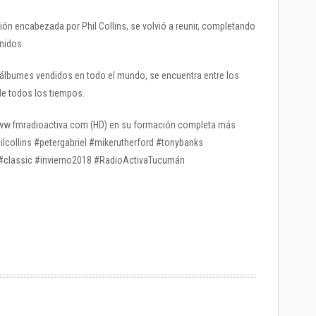
sión encabezada por Phil Collins, se volvió a reunir, completando
nidos.
lbumes vendidos en todo el mundo, se encuentra entre los
de todos los tiempos.
/ www.fmradioactiva.com (HD) en su formación completa más
hilcollins #petergabriel #mikerutherford #tonybanks
#classic #invierno2018 #RadioActivaTucumán