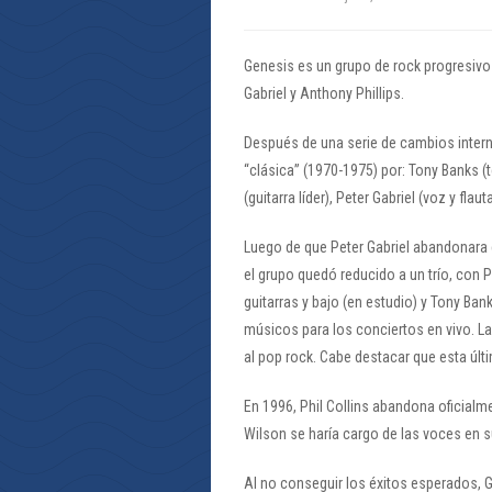
Genesis es un grupo de rock progresivo 
Gabriel y Anthony Phillips.
Después de una serie de cambios inter
“clásica” (1970-1975) por: Tony Banks (t
(guitarra líder), Peter Gabriel (voz y flaut
Luego de que Peter Gabriel abandonara e
el grupo quedó reducido a un trío, con 
guitarras y bajo (en estudio) y Tony Ban
músicos para los conciertos en vivo. La
al pop rock. Cabe destacar que esta últ
En 1996, Phil Collins abandona oficialm
Wilson se haría cargo de las voces en 
Al no conseguir los éxitos esperados, 