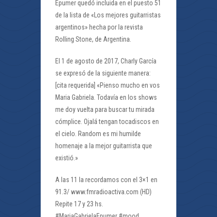
Epumer quedó incluida en el puesto 51
de la lista de «Los mejores guitarristas
argentinos» hecha por la revista
Rolling Stone, de Argentina.
El 1 de agosto de 2017, Charly García
se expresó de la siguiente manera:
[cita requerida] «Pienso mucho en vos
Maria Gabriela. Todavía en los shows
me doy vuelta para buscar tu mirada
cómplice. Ojalá tengan tocadiscos en
el cielo. Random es mi humilde
homenaje a la mejor guitarrista que
existió.»
A las 11 la recordamos con el 3×1 en
91.3/ www.fmradioactiva.com (HD)
Repite 17 y 23 hs.
#MariaGabrielaEpumer #mood