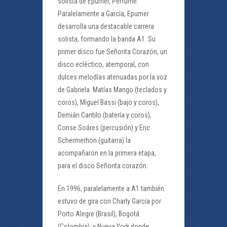
solista de Epumer, Perfume.
Paralelamente a García, Epumer
desarrolla una destacable carrera
solista, formando la banda A1. Su
primer disco fue Señorita Corazón, un
disco ecléctico, atemporal, con
dulces melodías atenuadas por la voz
de Gabriela. Matías Mango (teclados y
coros), Miguel Bassi (bajo y coros),
Demián Cantilo (batería y coros),
Conse Soáres (percusión) y Eric
Schermerhon (guitarra) la
acompañaron en la primera etapa,
para el disco Señorita corazón.
En 1996, paralelamente a A1 también
estuvo de gira con Charly García por
Porto Alegre (Brasil), Bogotá
(Colombia), y Nueva York donde