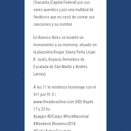
Chacarita (Capital Federal) por sus
seres queridos y por una multitud de
fanáticos que no cesó de corear sus
canciones y su nombre.
En Buenos Aires se levantó un
monumento a su memoria, situado en
la plazoleta Roque Sáenz Peña (Juan
B. Justo, Boyacá, Remedios de
Escalada de San Martín y Andrés
Lamas).
A las 11 le rendimos homenaje con el
3×1 por 91.3 /
www.fmradioactiva.com (HD) Repite
17 y 23 hs.
#pappo #ElCarpo #RockNacional
#Weekend #Invierno2018