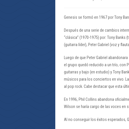
Genesis se formó en 1967 por Tony Banks
Después de una serie de cambios inter
“clásica” (1970-1975) por: Tony Banks (t
(guitarra líder), Peter Gabriel (voz y flaut
Luego de que Peter Gabriel abandonara e
el grupo quedó reducido a un trío, con 
guitarras y bajo (en estudio) y Tony Ban
músicos para los conciertos en vivo. La
al pop rock. Cabe destacar que esta últ
En 1996, Phil Collins abandona oficialm
Wilson se haría cargo de las voces en 
Al no conseguir los éxitos esperados, 