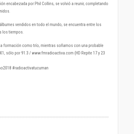
sión encabezada por Phil Collins, se volvió a reunir, completando
nidos.
lbumes vendidos en todo el mundo, se encuentra entre los
s los tiempos.
ima formación como trío, mientras soñamos con una probable
X1, sólo por 91.3 / www.fmradioactiva.com (HD Repite 17 y 23
no2018 #radioactivatucuman