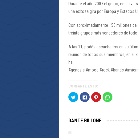
Durante el año 2007 el grupo, en su ver
una exitosa gira por Europa y Estados U
Con aproximadamente 155 millones de á
treinta grupos más vendedores de todo
A las 11, podés escucharlos en su últ
reunión de todos sus miembros, en el 3
hs.
#genesis #mood #rock #bands #invier
COMPARTE ESTO:
Haz
Haz
Haz
Haz
clic
clic
clic
clic
para
para
para
para
compartir
compartir
compartir
compartir
en
en
en
en
Twitter
Facebook
Pinterest
WhatsApp
(Se
(Se
(Se
(Se
DANTE BILLONE
abre
abre
abre
abre
en
en
en
en
una
una
una
una
ventana
ventana
ventana
ventana
nueva)
nueva)
nueva)
nueva)