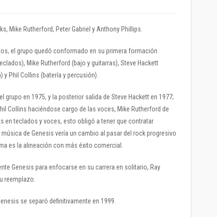
, Mike Rutherford, Peter Gabriel y Anthony Phillips.
nos, el grupo quedó conformado en su primera formación
eclados), Mike Rutherford (bajo y guitarras), Steve Hackett
a) y Phil Collins (batería y percusión).
l grupo en 1975, y la posterior salida de Steve Hackett en 1977;
Phil Collins haciéndose cargo de las voces, Mike Rutherford de
ks en teclados y voces, esto obligó a tener que contratar
 música de Genesis vería un cambio al pasar del rock progresivo
ima es la alineación con más éxito comercial.
ente Genesis para enfocarse en su carrera en solitario, Ray
su reemplazo.
Genesis se separó definitivamente en 1999.