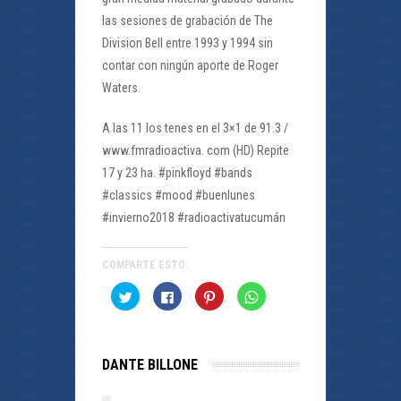
las sesiones de grabación de The
Division Bell entre 1993 y 1994 sin
contar con ningún aporte de Roger
Waters.
A las 11 los tenes en el 3×1 de 91.3 /
www.fmradioactiva. com (HD) Repite
17 y 23 ha. #pinkfloyd #bands
#classics #mood #buenlunes
#invierno2018 #radioactivatucumán
COMPARTE ESTO:
Haz
Haz
Haz
Haz
clic
clic
clic
clic
para
para
para
para
compartir
compartir
compartir
compartir
en
en
en
en
Twitter
Facebook
Pinterest
WhatsApp
(Se
(Se
(Se
(Se
DANTE BILLONE
abre
abre
abre
abre
en
en
en
en
una
una
una
una
ventana
ventana
ventana
ventana