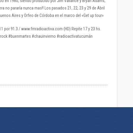
bó en 1980, siendo producido por Jim Vallance y Bryan Adams,
a no pararía nunca mas!! Los pasados 21, 22, 23 y 29 de Abril
Buenos Aires y Orfeo de Córdoba en el marco del «Get up tour»
11 por 91.3 / www.fmradioactiva.com (HD) Repite 17 y 23 hs.
ock #buenmartes #chauinvierno #radioactivatucumán