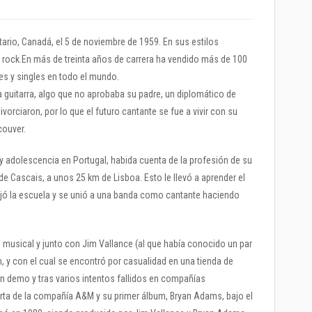
ario, Canadá, el 5 de noviembre de 1959. En sus estilos
p rock.En más de treinta años de carrera ha vendido más de 100
s y singles en todo el mundo.
a guitarra, algo que no aprobaba su padre, un diplomático de
vorciaron, por lo que el futuro cantante se fue a vivir con su
couver.
y adolescencia en Portugal, habida cuenta de la profesión de su
 de Cascais, a unos 25 km de Lisboa. Esto le llevó a aprender el
jó la escuela y se unió a una banda como cantante haciendo
 musical y junto con Jim Vallance (al que había conocido un par
m, y con el cual se encontró por casualidad en una tienda de
un demo y tras varios intentos fallidos en compañías
erta de la compañía A&M y su primer álbum, Bryan Adams, bajo el