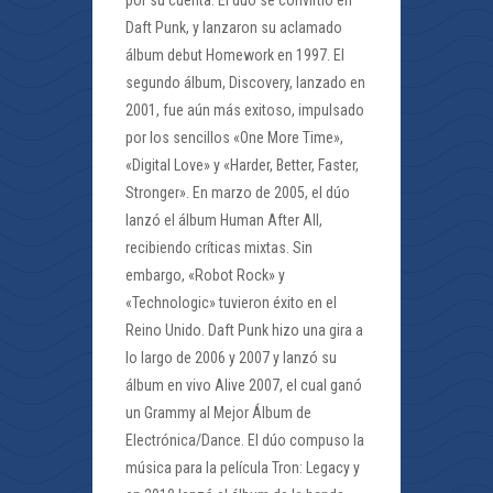
por su cuenta. El dúo se convirtió en
Daft Punk, y lanzaron su aclamado
álbum debut Homework en 1997. El
segundo álbum, Discovery, lanzado en
2001, fue aún más exitoso, impulsado
por los sencillos «One More Time»,
«Digital Love» y «Harder, Better, Faster,
Stronger». En marzo de 2005, el dúo
lanzó el álbum Human After All,
recibiendo críticas mixtas. Sin
embargo, «Robot Rock» y
«Technologic» tuvieron éxito en el
Reino Unido. Daft Punk hizo una gira a
lo largo de 2006 y 2007 y lanzó su
álbum en vivo Alive 2007, el cual ganó
un Grammy al Mejor Álbum de
Electrónica/Dance. El dúo compuso la
música para la película Tron: Legacy y