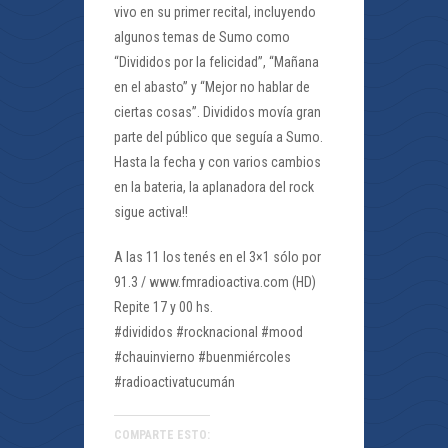
vivo en su primer recital, incluyendo
algunos temas de Sumo como
“Divididos por la felicidad”, “Mañana
en el abasto” y “Mejor no hablar de
ciertas cosas”. Divididos movía gran
parte del público que seguía a Sumo.
Hasta la fecha y con varios cambios
en la bateria, la aplanadora del rock
sigue activa!!
A las 11 los tenés en el 3×1 sólo por
91.3 / www.fmradioactiva.com (HD)
Repite 17 y 00 hs.
#divididos #rocknacional #mood
#chauinvierno #buenmiércoles
#radioactivatucumán
COMPARTE ESTO: