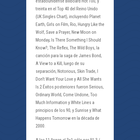
estadounidense Billboard Hot 100, y
treinta en el Top 40 del Reino Unido
(UK Singles Chart), incluyendo Planet
Earth, Girls on Film, Rio, Hungry Like the
Wolf, Save a Prayer, New Moon on
Monday, Is There Something I Should
Know?, The Reflex, The Wild Boys, la
canción para la saga de James Bond,
A View to a Kill, luego de su
separación, Notorious, Skin Trade, I
Don’t Want Your Love y All She Wants
Is.2 Éxitos posteriores fueron Serious,
Ordinary World, Come Undone, Too
Much Information y White Lines a
principios de los 90, y Sunrise y What
Happens Tomorrow en la década de
2000.