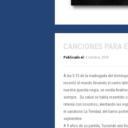
CANCIONES PARA 
Publicado el:
4 octubre, 2018
A las 5:15 de la madrugada del domingo 
recorrió el mundo llevando el canto lat
nuestra querida negra, se rendía finalme
siempre… Su salud se había resentido co
retenía con nosotros, alentando las e
el sanatorio La Trinidad, del barrio po
septiembre.
A 9 años de su partida, Tucumán aún llor