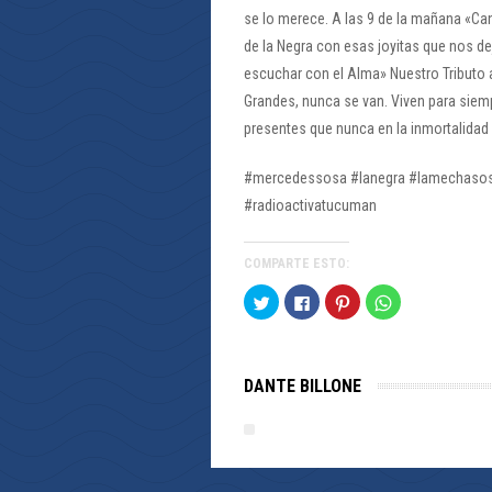
se lo merece. A las 9 de la mañana «Ca
de la Negra con esas joyitas que nos de
escuchar con el Alma» Nuestro Tributo 
Grandes, nunca se van. Viven para sie
presentes que nunca en la inmortalida
#mercedessosa #lanegra #lamechasos
#radioactivatucuman
COMPARTE ESTO:
Haz
Haz
Haz
Haz
clic
clic
clic
clic
para
para
para
para
compartir
compartir
compartir
compartir
en
en
en
en
Twitter
Facebook
Pinterest
WhatsApp
(Se
(Se
(Se
(Se
DANTE BILLONE
abre
abre
abre
abre
en
en
en
en
una
una
una
una
ventana
ventana
ventana
ventana
nueva)
nueva)
nueva)
nueva)