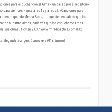
nciones para escuchar con el Alma», un paseo por el repertorio
jó para siempre. Repite a las 15 y a las 21. «Canciones para
a nuestra querida Mecha Sosa, porque bien es sabido que los
mpre en nuestras almas, cada vez que los escuchamos mas
d de sus obras… Hoy en 91.3 / www.fmradioactiva.com (HD)
a #legends #singers #primavera2018 #mood