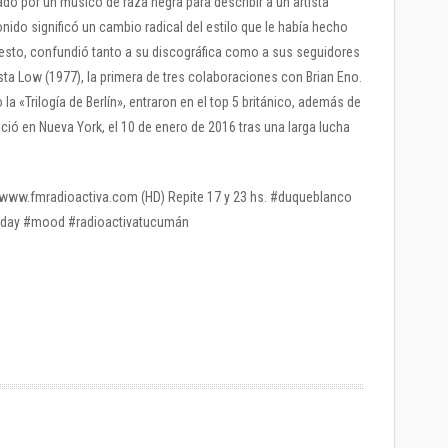
ñado por un músico de raza negra para describir a un artista
nido significó un cambio radical del estilo que le había hecho
esto, confundió tanto a su discográfica como a sus seguidores
ta Low (1977), la primera de tres colaboraciones con Brian Eno.
«Trilogía de Berlín», entraron en el top 5 británico, además de
leció en Nueva York, el 10 de enero de 2016 tras una larga lucha
 / www.fmradioactiva.com (HD) Repite 17 y 23 hs. #duqueblanco
nyday #mood #radioactivatucumán