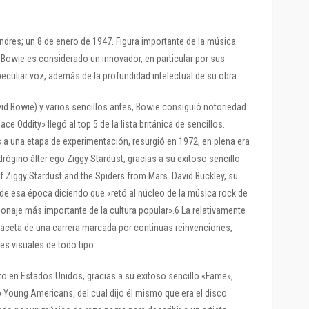
ndres; un 8 de enero de 1947. Figura importante de la música
Bowie es considerado un innovador, en particular por sus
peculiar voz, además de la profundidad intelectual de su obra.
id Bowie) y varios sencillos antes, Bowie consiguió notoriedad
ce Oddity» llegó al top 5 de la lista británica de sencillos.
a una etapa de experimentación, resurgió en 1972, en plena era
rógino álter ego Ziggy Stardust, gracias a su exitoso sencillo
of Ziggy Stardust and the Spiders from Mars. David Buckley, su
de esa época diciendo que «retó al núcleo de la música rock de
sonaje más importante de la cultura popular».6 La relativamente
 faceta de una carrera marcada por continuas reinvenciones,
s visuales de todo tipo.
to en Estados Unidos, gracias a su exitoso sencillo «Fame»,
 Young Americans, del cual dijo él mismo que era el disco