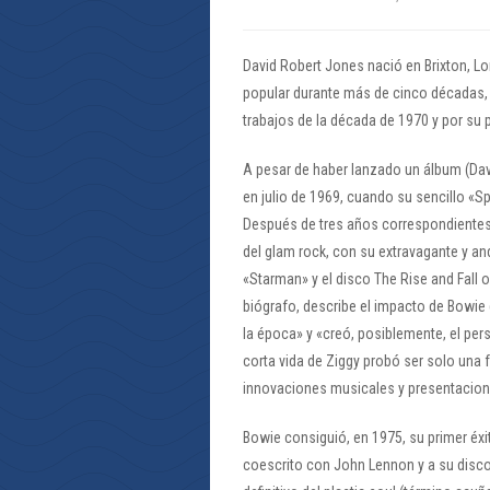
David Robert Jones nació en Brixton, Lo
popular durante más de cinco décadas, 
trabajos de la década de 1970 y por su 
A pesar de haber lanzado un álbum (Dav
en julio de 1969, cuando su sencillo «Spa
Después de tres años correspondientes 
del glam rock, con su extravagante y and
«Starman» y el disco The Rise and Fall 
biógrafo, describe el impacto de Bowie 
la época» y «creó, posiblemente, el per
corta vida de Ziggy probó ser solo una
innovaciones musicales y presentacione
Bowie consiguió, en 1975, su primer éxi
coescrito con John Lennon y a su disco