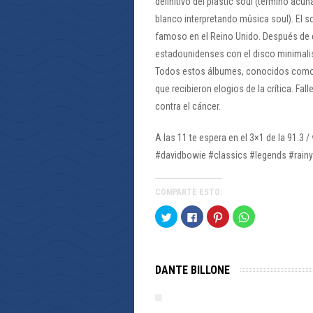
definitivo del plastic soul (término acu
blanco interpretando música soul). El so
famoso en el Reino Unido. Después de 
estadounidenses con el disco minimalis
Todos estos álbumes, conocidos como la 
que recibieron elogios de la crítica. Fal
contra el cáncer.
A las 11 te espera en el 3×1 de la 91.3
#davidbowie #classics #legends #rai
COMPARTE ESTO:
Haz
Haz
Haz
Haz
clic
clic
clic
clic
para
para
para
para
compartir
compartir
compartir
compartir
en
en
en
en
Twitter
Facebook
Pinterest
WhatsApp
(Se
(Se
(Se
(Se
DANTE BILLONE
abre
abre
abre
abre
en
en
en
en
una
una
una
una
ventana
ventana
ventana
ventana
nueva)
nueva)
nueva)
nueva)