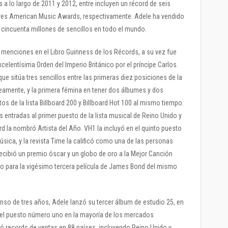
a lo largo de 2011 y 2012, entre incluyen un récord de seis
tres American Music Awards, respectivamente. Adele ha vendido
cincuenta millones de sencillos en todo el mundo.
s menciones en el Libro Guinness de los Récords, a su vez fue
lentísima Orden del Imperio Británico por el príncipe Carlos.
que sitúa tres sencillos entre las primeras diez posiciones de la
neamente, y la primera fémina en tener dos álbumes y dos
os de la lista Billboard 200 y Billboard Hot 100 al mismo tiempo.
entradas al primer puesto de la lista musical de Reino Unido y
rd la nombró Artista del Año. VH1 la incluyó en el quinto puesto
sica, y la revista Time la calificó como una de las personas
ecibió un premio óscar y un globo de oro a la Mejor Canción
sto para la vigésimo tercera película de James Bond del mismo
o de tres años, Adele lanzó su tercer álbum de estudio 25, en
 el puesto número uno en la mayoría de los mercados
ió records de ventas en 88 países, incluyendo Reino Unido y