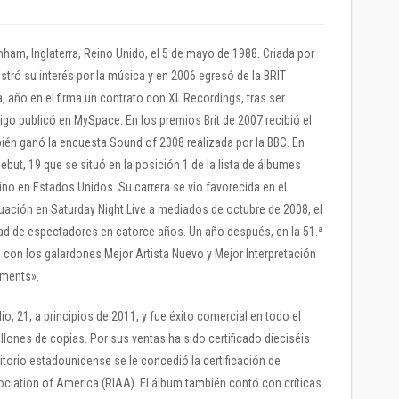
nham, Inglaterra, Reino Unido, el 5 de mayo de 1988. Criada por
tró su interés por la música y en 2006 egresó de la BRIT
 año en el firma un contrato con XL Recordings, tras ser
o publicó en MySpace. En los premios Brit de 2007 recibió el
bién ganó la encuesta Sound of 2008 realizada por la BBC. En
but, 19 que se situó en la posición 1 de la lista de álbumes
atino en Estados Unidos. Su carrera se vio favorecida en el
uación en Saturday Night Live a mediados de octubre de 2008, el
ad de espectadores en catorce años. Un año después, en la 51.ª
con los galardones Mejor Artista Nuevo y Mejor Interpretación
ements».
, 21, a principios de 2011, y fue éxito comercial en todo el
lones de copias. Por sus ventas ha sido certificado dieciséis
ritorio estadounidense se le concedió la certificación de
ociation of America (RIAA). El álbum también contó con críticas