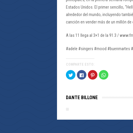
Estados Unidos. El primer sencillo, “H
alrededor del mundo, incluyendo tambié
canción en vender más de un millón de 
A las 11 llega al 3×1 de la 91.3 / www.f
#adele #singers #mood #buenmartes #
COMPARTE ESTO:
Haz
Haz
Haz
Haz
clic
clic
clic
clic
para
para
para
para
compartir
compartir
compartir
compartir
en
en
en
en
Twitter
Facebook
Pinterest
WhatsApp
(Se
(Se
(Se
(Se
DANTE BILLONE
abre
abre
abre
abre
en
en
en
en
una
una
una
una
ventana
ventana
ventana
ventana
nueva)
nueva)
nueva)
nueva)