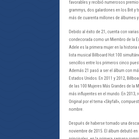
favorables y recibió numerosos premios 
grammys, dos galardones en los Brit y 
más de cuarenta millones de álbumes y 
Debido al éxito de 21, cuenta con varia
condecorada como un Miembro de la Exce
Adele es la primera mujer en la historia 
lista musical Billboard Hot 100 simultá
sencillos entre los primeros cinco puest
Además 21 pasó a ser el álbum con más 
Estados Unidos. En 2011 y 2012, Billboa
de las 100 Mujeres Más Grandes de la Mú
más influyentes en el mundo. En 2013, r
Original por el tema «Skyfall», compue
nombre.
Después de haberse tomado una descans
noviembre de 2015. El álbum debutó en
principales, en la primera semana romp