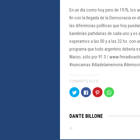
En un día como hoy pero de 1976, los a
fin con la llegada de la Democracia en 
las diferencias políticas que hoy pueda
banderías partidarias de cada uno y es e
esperamos a las 00 y a las 22 hs. con u
programa que todo argentino debería es
Marzo, sólo por 91.3 / www.fmradioact
#nuncamas #díadelamemoria #democra
COMPARTE ESTO:
Haz
Haz
Haz
Haz
clic
clic
clic
clic
para
para
para
para
compartir
compartir
compartir
compartir
en
en
en
en
Twitter
Facebook
Pinterest
WhatsApp
(Se
(Se
(Se
(Se
DANTE BILLONE
abre
abre
abre
abre
en
en
en
en
una
una
una
una
ventana
ventana
ventana
ventana
nueva)
nueva)
nueva)
nueva)