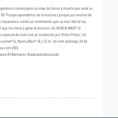
rgentinos comenzaron un viaje de horror y muerte que vería su
el 83. Porque aprendimos de la historia y porque por encima de
n separarnos, existe un sentimiento que va mas allá de las
l que nos lleva a gritar al unísono «SI, NUNCA MAS!! Te
n especial de rock.com.ar conducido por Víctor Pintos. Un
cuchar!! Si, Nunca Mas!! 18 y 22 hs. de éste domingo 24 de
iva.com (HD)
cia #24demarzo #radioactivatucumán