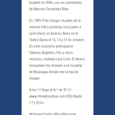
booklet en 2006, con un comentario
de Marcelo Fernández Bitar.
En 1989, Pete Seeger, el padre de la
música folk y protesta, tocó junto a
León Gieco en Buenos Aires en el
Teatro Ópera el 12, 13 y 15 de octubre.
En este concierto participaron
Fabiana, Baglietto, Fito y otros
músicos, invitados por León. El dinero
recaudado fue donado a un hospital
de Nicaragua donde vive la hija de
Seeger.
A las 11 llega al 3×1 de 91.3 /
www.fmradioactiva.com (HD) Repite
17 y 23 hs.
#FabianaCantilo #RockNacional