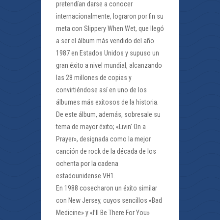
pretendían darse a conocer
internacionalmente, lograron por fin su
meta con Slippery When Wet, que llegó
a ser el álbum más vendido del año
1987 en Estados Unidos y supuso un
gran éxito a nivel mundial, alcanzando
las 28 millones de copias y
convirtiéndose así en uno de los
álbumes más exitosos de la historia.
De este álbum, además, sobresale su
tema de mayor éxito; «Livin’ On a
Prayer», designada como la mejor
canción de rock de la década de los
ochenta por la cadena
estadounidense VH1.
En 1988 cosecharon un éxito similar
con New Jersey, cuyos sencillos «Bad
Medicine» y «I’ll Be There For You»