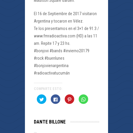
Madison Square Garden.
El 16 de Septiembre de 2017 visitaron
Argentina y tocaron en Vélez.
Te los presentamos en el 3×1 de 91.3 /
www.fmradioactiva.com (HD) a las 11
am. Repite 17 y 23 hs.
#bonjovi #bands #invierno20179
#rock #buenlunes
#bonjovienargentina
#radioactivatucumán
COMPARTE ESTO:
Haz
Haz
Haz
Haz
clic
clic
clic
clic
para
para
para
para
compartir
compartir
compartir
compartir
en
en
en
en
Twitter
Facebook
Pinterest
WhatsApp
(Se
(Se
(Se
(Se
DANTE BILLONE
abre
abre
abre
abre
en
en
en
en
una
una
una
una