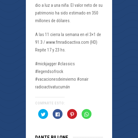
dio a luz a una niña. El valor neto de su
patrimonio ha sido estimado en 350
millones de dólares.
A las 11 cierra la semana en el 3×1 de
91.3 / www.fmradioactiva.com (HD)
Repite 17 y 23 hs.
#mickjagger #classics
#legendsofrock
#vacacionesdeinvierno #onair
radioactivatucumán
COMPARTE ESTO:
Haz
Haz
Haz
Haz
clic
clic
clic
clic
para
para
para
para
compartir
compartir
compartir
compartir
en
en
en
en
Twitter
Facebook
Pinterest
WhatsApp
(Se
(Se
(Se
(Se
DANTE BILLONE