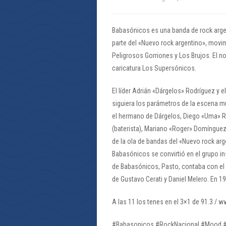
Babasónicos es una banda de rock arge
parte del «Nuevo rock argentino», mov
Peligrosos Gorriones y Los Brujos. El no
caricatura Los Supersónicos.
El líder Adrián «Dárgelos» Rodríguez y 
siguiera los parámetros de la escena mus
el hermano de Dárgelos, Diego «Uma» Ro
(baterista), Mariano «Roger» Domínguez (
de la ola de bandas del «Nuevo rock arg
Babasónicos se convirtió en el grupo in
de Babasónicos, Pasto, contaba con el h
de Gustavo Cerati y Daniel Melero. En 
A las 11 los tenes en el 3×1 de 91.3 / 
#Babasonicos #RockNacional #Mood #