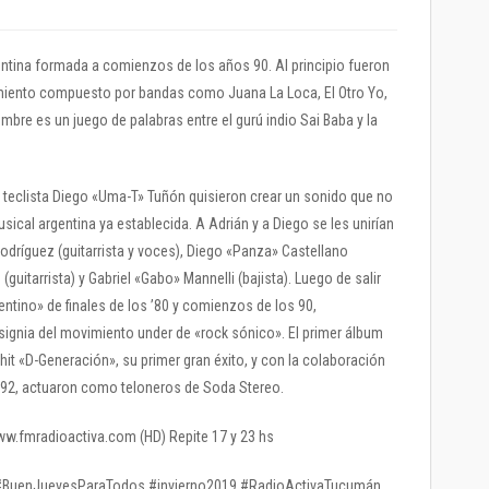
ntina formada a comienzos de los años 90. Al principio fueron
imiento compuesto por bandas como Juana La Loca, El Otro Yo,
mbre es un juego de palabras entre el gurú indio Sai Baba y la
el teclista Diego «Uma-T» Tuñón quisieron crear un sonido que no
ical argentina ya establecida. A Adrián y a Diego se les unirían
dríguez (guitarrista y voces), Diego «Panza» Castellano
guitarrista) y Gabriel «Gabo» Mannelli (bajista). Luego de salir
entino» de finales de los ’80 y comienzos de los 90,
signia del movimiento under de «rock sónico». El primer álbum
it «D-Generación», su primer gran éxito, y con la colaboración
1992, actuaron como teloneros de Soda Stereo.
www.fmradioactiva.com (HD) Repite 17 y 23 hs
BuenJuevesParaTodos #invierno2019 #RadioActivaTucumán