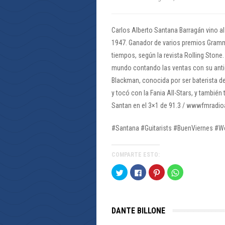
Carlos Alberto Santana Barragán vino al
1947. Ganador de varios premios Grammy
tiempos, según la revista Rolling Ston
mundo contando las ventas con su antig
Blackman, conocida por ser baterista d
y tocó con la Fania All-Stars, y también
Santan en el 3×1 de 91.3 / wwwfmradioa
#Santana #Guitarists #BuenViernes #
COMPARTE ESTO:
Haz
Haz
Haz
Haz
clic
clic
clic
clic
para
para
para
para
compartir
compartir
compartir
compartir
en
en
en
en
Twitter
Facebook
Pinterest
WhatsApp
(Se
(Se
(Se
(Se
DANTE BILLONE
abre
abre
abre
abre
en
en
en
en
una
una
una
una