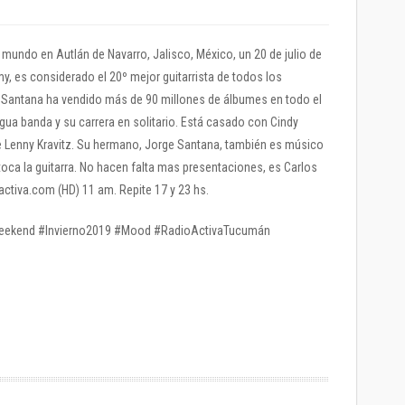
 mundo en Autlán de Navarro, Jalisco, México, un 20 de julio de
, es considerado el 20º mejor guitarrista de todos los
e. Santana ha vendido más de 90 millones de álbumes en todo el
ua banda y su carrera en solitario. Está casado con Cindy
e Lenny Kravitz. Su hermano, Jorge Santana, también es músico
 toca la guitarra. No hacen falta mas presentaciones, es Carlos
ctiva.com (HD) 11 am. Repite 17 y 23 hs.
Weekend #Invierno2019 #Mood #RadioActivaTucumán