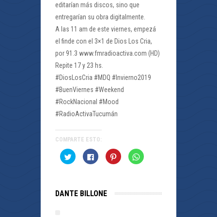
editarían más discos, sino que
entregarían su obra digitalmente.
A las 11 am de este viernes, empezá
el finde con el 3×1 de Dios Los Cria,
por 91.3 www.fmradioactiva.com (HD)
Repite 17 y 23 hs.
#DiosLosCria #MDQ #Invierno2019
#BuenViernes #Weekend
#RockNacional #Mood
#RadioActivaTucumán
COMPARTE ESTO:
Haz
Haz
Haz
Haz
clic
clic
clic
clic
para
para
para
para
compartir
compartir
compartir
compartir
en
en
en
en
Twitter
Facebook
Pinterest
WhatsApp
(Se
(Se
(Se
(Se
DANTE BILLONE
abre
abre
abre
abre
en
en
en
en
una
una
una
una
ventana
ventana
ventana
ventana