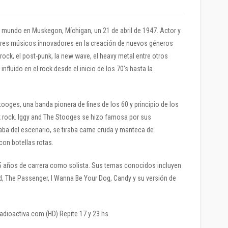
e mundo en Muskegon, Míchigan, un 21 de abril de 1947. Actor y
res músicos innovadores en la creación de nuevos géneros
rock, el post-punk, la new wave, el heavy metal entre otros
nfluido en el rock desde el inicio de los 70’s hasta la
Stooges, una banda pionera de fines de los 60 y principio de los
nk rock. Iggy and The Stooges se hizo famosa por sus
aba del escenario, se tiraba carne cruda y manteca de
con botellas rotas.
25 años de carrera como solista. Sus temas conocidos incluyen
red, The Passenger, I Wanna Be Your Dog, Candy y su versión de
radioactiva.com (HD) Repite 17 y 23 hs.