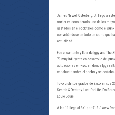
James Newell Osterberg, Jr. llegó a est
rocker es considerado uno de los mayo
gestados en el rock tales como el punk 
convirtiéndose en todo un icono que ha i
actualidad.
Fue el cantante y líder de Iggy and The 
70 muy influyente en desarrollo del pu
actuaciones en vivo, en donde Iggy salt
cacahuete sobre el pecho y se cortaba 
Tuvo distintos grados de éxito en sus 
Search & Destroy, Lust for Life, I’m Bo
Louie Louie.
A las 11 llega al 3×1 por 91.3 / www.fm