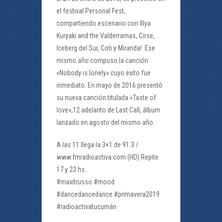
el festival Personal Fest,
compartiendo escenario con Illya
Kuryaki and the Valderramas, Cirse,
Iceberg del Sur, Coti y Miranda!. Ese
mismo año compuso la canción
«Nobody is lonely» cuyo éxito fue
inmediato. En mayo de 2016 presentó
su nueva canción titulada «Taste of
love»,12 adelanto de Last Call, álbum
lanzado en agosto del mismo año.
A las 11 llega la 3×1 de 91.3 /
www.fmradioactiva.com (HD) Repite
17 y 23 hs.
#maxitrusso #mood
#dancedancedance #primavera2019
#radioactivatucumán