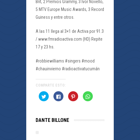
Brit, 2 Premios Grammy, 3 Ivor Novello,
5 MTV Europe Music Awards, 3 Record
Guiness y entre otros.
A las 11 llega al 3×1 de Activa por 91.3
/ www.fmradioactiva.com (HD) Repite
17 y 23 hs.
#robbiewilliams #singers #mood
#chauinvierno #radioactivatucumán
COMPARTE ESTO:
Haz
Haz
Haz
Haz
clic
clic
clic
clic
para
para
para
para
compartir
compartir
compartir
compartir
en
en
en
en
Twitter
Facebook
Pinterest
WhatsApp
(Se
(Se
(Se
(Se
DANTE BILLONE
abre
abre
abre
abre
en
en
en
en
una
una
una
una
ventana
ventana
ventana
ventana
nueva)
nueva)
nueva)
nueva)