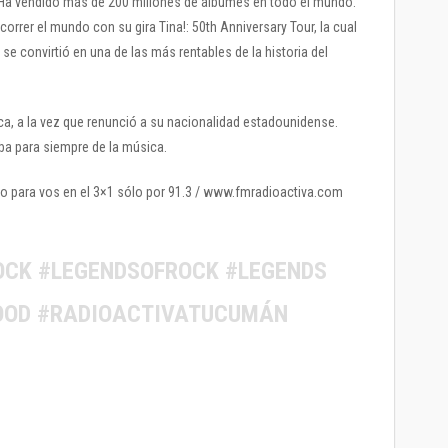
 Ha vendido más de 200 millones de álbumes en todo el mundo.
orrer el mundo con su gira Tina!: 50th Anniversary Tour, la cual
 se convirtió en una de las más rentables de la historia del
ica, a la vez que renunció a su nacionalidad estadounidense.
ba para siempre de la música.
o para vos en el 3×1 sólo por 91.3 / www.fmradioactiva.com
OCK #LEGENDSOFROCK #LEGENDS
OOD #RADIOACTIVATUCUMÁN