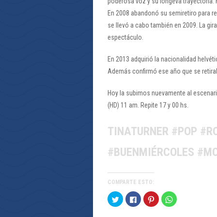
poderosa voz y su longeva trayectoria.
En 2008 abandonó su semiretiro para rec
se llevó a cabo también en 2009. La gira
espectáculo.
En 2013 adquirió la nacionalidad helvét
Además confirmó ese año que se retira
Hoy la subimos nuevamente al escenari
(HD) 11 am. Repite 17 y 00 hs.
TINATURNER #POP #R
#BUENMIÉRCOLES #M
COMPARTE ESTO:
Haz
Haz
Haz
Haz
clic
clic
clic
clic
para
para
para
para
compartir
compartir
compartir
compartir