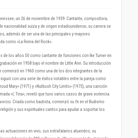
nnessee, un 26 de noviembre de 1939. Cantante, compositora,
a de nacionalidad suiza y de origen estadounidense, su carrera se
os, además de ser una de las principales y mayores
da como «La Reina del Rock».
 de los años 50 como cantante de funciones con Ike Turner en
grabación en 1958 bajo el nombre de Little Ann. Su introducción
r comenzó en 1960 como una de los dos integrantes de la
o siguió con una serie de éxitos notables entre la pareja como
roud Mary» (1971) y «Nutbush City Limits» (1973), una canción
lamada «I, Tina», reveló que tuvo varios casos de grave violencia
ivorcio. Criada como bautista, comenzó su fe en el Budismo
religión y sus espirituales cantos para ayudar a soportar los
as actuaciones en vivo, sus estrafalarios atuendos, su