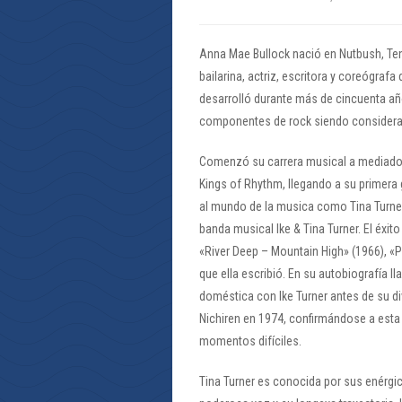
Anna Mae Bullock nació en Nutbush, Te
bailarina, actriz, escritora y coreógraf
desarrolló durante más de cincuenta añ
componentes de rock siendo considera
Comenzó su carrera musical a mediados
Kings of Rhythm, llegando a su primera 
al mundo de la musica como Tina Turne
banda musical Ike & Tina Turner. El éxit
«River Deep – Mountain High» (1966), «P
que ella escribió. En su autobiografía l
doméstica con Ike Turner antes de su d
Nichiren en 1974, confirmándose a esta 
momentos difíciles.
Tina Turner es conocida por sus enérgic