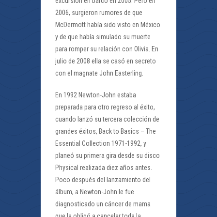
excursión en barco en 2005. Pero en
2006, surgieron rumores de que
McDermott había sido visto en México
y de que había simulado su muerte
para romper su relación con Olivia. En
julio de 2008 ella se casó en secreto
con el magnate John Easterling.
En 1992 Newton-John estaba
preparada para otro regreso al éxito,
cuando lanzó su tercera colección de
grandes éxitos, Back to Basics – The
Essential Collection 1971-1992, y
planeó su primera gira desde su disco
Physical realizada diez años antes.
Poco después del lanzamiento del
álbum, a Newton-John le fue
diagnosticado un cáncer de mama
que la obligó a cancelar toda la