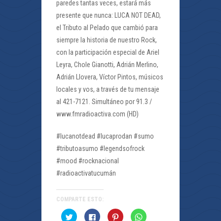
paredes tantas veces, estará más
presente que nunca: LUCA NOT DEAD,
el Tributo al Pelado que cambió para
siempre la historia de nuestro Rock,
con la participación especial de Ariel
Leyra, Chole Gianotti, Adrián Merlino,
Adrián Llovera, Víctor Pintos, músicos
locales y vos, a través de tu mensaje
al 421-7121. Simultáneo por 91.3 /
www.fmradioactiva.com (HD)
#lucanotdead #lucaprodan #sumo
#tributoasumo #legendsofrock
#mood #rocknacional
#radioactivatucumán
COMPARTE ESTO:
Haz
Haz
Haz
Haz
clic
clic
clic
clic