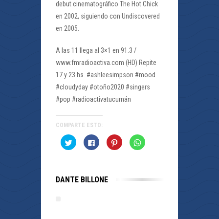
debut cinematográfico The Hot Chick
en 2002, siguiendo con Undiscovered
en 2005.
A las 11 llega al 3×1 en 91.3 /
www.fmradioactiva.com (HD) Repite
17 y 23 hs. #ashleesimpson #mood
#cloudyday #otoño2020 #singers
#pop #radioactivatucumán
COMPARTE ESTO:
Haz
Haz
Haz
Haz
clic
clic
clic
clic
para
para
para
para
compartir
compartir
compartir
compartir
en
en
en
en
Twitter
Facebook
Pinterest
WhatsApp
(Se
(Se
(Se
(Se
DANTE BILLONE
abre
abre
abre
abre
en
en
en
en
una
una
una
una
ventana
ventana
ventana
ventana
nueva)
nueva)
nueva)
nueva)