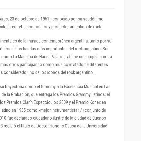
Aires, 23 de octubre de 1951), conocido por su seudónimo
cido intérprete, compositor y productor argentino de rock.
amentales de la música contemporánea argentina, tanto por su
ó dos de las bandas más importantes del rock argentino, Sui
o como La Máquina de Hacer Pájaros, y tiene una amplia carrera
 más otros participando como músico invitado de diferentes
 es considerado uno de los íconos del rock argentino.
 su trayectoria como el Grammy a la Excelencia Musical en Las
 de la Grabación, que entrega los Premios Grammy Latinos; el
e los Premios Clarín Espectáculos 2009 y el Premio Konex en
 platino en 1985 como «mejor instrumentista» / «conjunto de
 2010 fue declarado ciudadano ilustre de la ciudad de Buenos
13 recibió el título de Doctor Honoris Causa de la Universidad