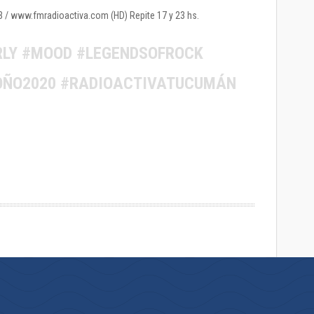
1.3 / www.fmradioactiva.com (HD) Repite 17 y 23 hs.
RLY #MOOD #LEGENDSOFROCK
OÑO2020 #RADIOACTIVATUCUMÁN