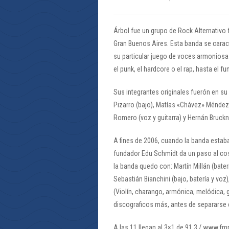
Árbol fue un grupo de Rock Alternativo
Gran Buenos Aires. Esta banda se caract
su particular juego de voces armoniosas
el punk, el hardcore o el rap, hasta el fu
Sus integrantes originales fuerón en su
Pizarro (bajo), Matías «Chávez» Méndez 
Romero (voz y guitarra) y Hernán Bruckn
A fines de 2006, cuando la banda estab
fundador Edu Schmidt da un paso al cost
la banda quedo con: Martín Millán (baterí
Sebastián Bianchini (bajo, batería y voz
(Violín, charango, armónica, melódica, 
discograficos más, antes de separarse 
A las 11 llegan al 3×1 de 91.3 / www.fm