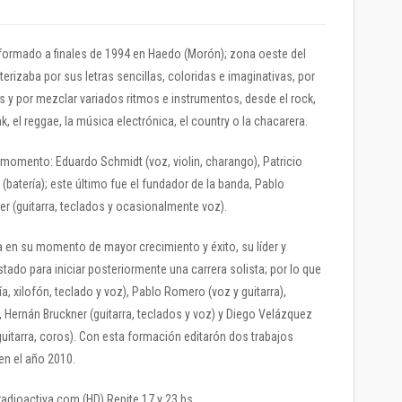
 formado a finales de 1994 en Haedo (Morón); zona oeste del
erizaba por sus letras sencillas, coloridas e imaginativas, por
 y por mezclar variados ritmos e instrumentos, desde el rock,
nk, el reggae, la música electrónica, el country o la chacarera.
 momento: Eduardo Schmidt (voz, violin, charango), Patricio
(batería); este último fue el fundador de la banda, Pablo
er (guitarra, teclados y ocasionalmente voz).
a en su momento de mayor crecimiento y éxito, su líder y
ado para iniciar posteriormente una carrera solista; por lo que
a, xilofón, teclado y voz), Pablo Romero (voz y guitarra),
), Hernán Bruckner (guitarra, teclados y voz) y Diego Velázquez
guitarra, coros). Con esta formación editarón dos trabajos
en el año 2010.
radioactiva.com (HD) Repite 17 y 23 hs.