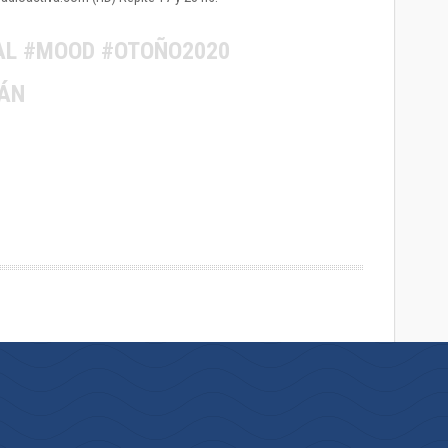
AL #MOOD #OTOÑO2020
ÁN