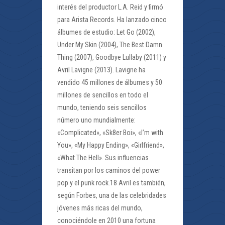
interés del productor L.A. Reid y firmó
para Arista Records. Ha lanzado cinco
álbumes de estudio: Let Go (2002),
Under My Skin (2004), The Best Damn
Thing (2007), Goodbye Lullaby (2011) y
Avril Lavigne (2013). Lavigne ha
vendido 45 millones de álbumes y 50
millones de sencillos en todo el
mundo, teniendo seis sencillos
número uno mundialmente:
«Complicated», «Sk8er Boi», «I’m with
You», «My Happy Ending», «Girlfriend»,
«What The Hell». Sus influencias
transitan por los caminos del power
pop y el punk rock.18 Avril es también,
según Forbes, una de las celebridades
jóvenes más ricas del mundo,
conociéndole en 2010 una fortuna