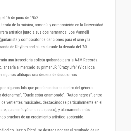
 el 16 de junio de 1952.
 teoría de la música, armonía y composición en la Universidad
rrera artística junto a sus dos hermanos, Joe Vannelli
i (guitarrista y compositor de canciones para el cine y la
banda de Rhythm and blues durante la década del ’60.
aría una trayectoria solista grabando para la A&M Records.
, lanzaría al mercado su primer LP, “Crazy Life” (Vida loca,
con algunos altibajos una decena de discos más.
or algunos hits que podrían incluirse dentro del género
 detenerme”, “Duele estar enamorado”, “Autos negros”, entre
e de vertientes musicales, destacándose particularmente en el
dre, quien influyó en ese aspecto), y últimamente más
ando pruebas de un crecimiento artístico sostenido.
élodico, jazz o lírico), se destaca por ser el resultado de un