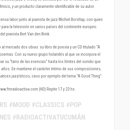
tmico, y un producto claramente identificable de su autor.
tensa labor junto al pianista de jazz Michiel Borstlap, con quien
y para la televisión en varios países del continente europeo.
el pianista Bert Van den Brink
ó al mercado dos obras: su libro de poesía y un CD titulado “A
 poemas. Con su nuevo grupo holandés al que se incorpora el
par su “tarro de las esencias” hasta los límites del sonido que
a años. Se mantiene el carácter íntimo de sus composiciones,
atices jazzísticos, caso por ejemplo del tema “A Good Thing”.
 www.fmradioactiva.com (HD) Repite 17 y 23 hs.
ERS #MOOD #CLASSICS #POP
UNES #RADIOACTIVATUCUMÁN