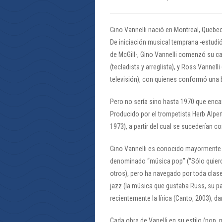
Gino Vannelli nació en Montreal, Quebec,
De iniciación musical temprana -estudió
de McGill-, Gino Vannelli comenzó su ca
(tecladista y arreglista), y Ross Vannell
televisión), con quienes conformó una 
Pero no sería sino hasta 1970 que encar
Producido por el trompetista Herb Alpert
1973), a partir del cual se sucederían 
Gino Vannelli es conocido mayormente p
denominado “música pop” (“Sólo quiero
otros), pero ha navegado por toda clas
jazz (la música que gustaba Russ, su pa
recientemente la lírica (Canto, 2003), d
Cada obra de Vanelli en su estilo (pop, m