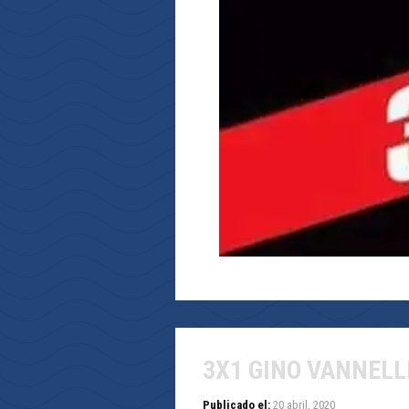
3X1 GINO VANNELL
Publicado el:
20 abril, 2020