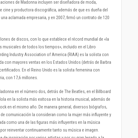
upaciones de Madonna incluyen ser diseñadora de moda,
a de cine y productora discográfica, además de que es dueña del
s una aclamada empresaria, y en 2007, firmó un contrato de 120
lones de discos, con lo que establece el récord mundial de «la
 musicales de todos los tiempos», incluido en el Libro
ding Industry Association of America (RIAA) es la solista con
nda con mayores ventas en los Estados Unidos (detrás de Barbra
ertificados. En el Reino Unido es la solista femenina con
ia, con 17,6 millones.
a Madonna en el número dos, detrás de The Beatles, en el Billboard
dola en la solista más exitosa en la historia musical, además de
 Rock en el mismo año. De manera general, diversos biógrafos,
 de comunicación la consideran como la mujer más influyente y
rada como una de las figuras más influyentes en la música
or reinventar continuamente tanto su música e imagen.
e inspiración por varios artistas y por su gran legado a la