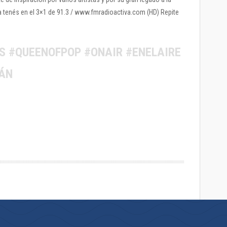
la tenés en el 3×1 de 91.3 / www.fmradioactiva.com (HD) Repite
 #QUEENOFPOP #ONAIR #ENELAIRE
ÁN