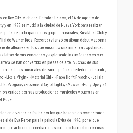
en Bay City, Míchigan, Estados Unidos, el 16 de agosto de
ty y en 1977 se mudó a la ciudad de Nueva York para realizar
spués de participar en dos grupos musicales, Breakfast Club y
filial de Warner Bros. Records) y lanzó su álbum debut Madonna
serie de álbumes en los que encontró una inmensa popularidad,
las letras de sus canciones y explotando las imágenes en sus
carrera se han convertido en piezas de arte. Muchas de sus
en las listas musicales de varios países alrededor del mundo;
Like a Virgin», «Material Girl», «Papa Don’t Preach», «La isla
elf», «Vogue», «Frozen», «Ray of Light», «Music», «Hung Up» y «4
 los críticos por sus producciones musicales y puestas en
el Pop».
eles en diversas películas por las que ha recibido comentarios
 el de Eva Perón para la película Evita de 1996, por el que
 mejor actriz de comedia o musical; pero ha recibido críticas