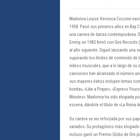
Madonna Louise Veronica Ciccone nació 
1958. Pasó sus primeros años en Bay Ci
una carrera de danza contemporánea. De
Emmy, en 1982 firmó con Sire Records (
al año siguiente. Siguió lanzando una 
superando los límites de contenido de 
vídeos musicales, que a lo largo de su 
canciones han alcanzado el número uno 
sus mayores éxitos incluyen temas como «
bonita», «Like a Prayer», «Express Yours
Minutes». Madonna ha sido elogiada por
escena, dándole el título de «La Reina d
Su carrera se vio reforzada por sus pap
variados. Su protagónico más elogiado es
incluso ganó un Premio Globo de Oro por