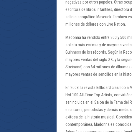
negativas por otros papeles. Otras oc
escritora de libros infantiles, director
sello discográfico Maverick. También e
millones de dólares con Live Nation.
Madonna ha vendido entre 300 y 500 mil
solista más exitosa y de mayores ventas
Guinness de los récords. Según la Recor
mayores ventas del siglo XX, y la segu
Streisand) con 64 millones de álbumes c
mayores ventas de sencillos en la histor
En 2008, la revista Billboard clasificó 
Hot 100 All-Time Top Artists, convirtién
ser incluida en el Salón de la Fama del
escritores, periodistas y demás medios
exitosa de la historia musical. Conside
contemporánea, Madonna es conocida p
Además es reconocida como una fuente d