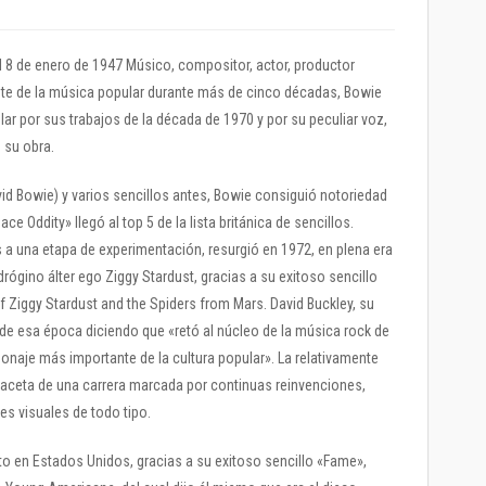
l 8 de enero de 1947 Músico, compositor, actor, productor
tante de la música popular durante más de cinco décadas, Bowie
lar por sus trabajos de la década de 1970 y por su peculiar voz,
 su obra.
id Bowie) y varios sencillos antes, Bowie consiguió notoriedad
ce Oddity» llegó al top 5 de la lista británica de sencillos.
a una etapa de experimentación, resurgió en 1972, en plena era
rógino álter ego Ziggy Stardust, gracias a su exitoso sencillo
of Ziggy Stardust and the Spiders from Mars. David Buckley, su
de esa época diciendo que «retó al núcleo de la música rock de
sonaje más importante de la cultura popular». La relativamente
 faceta de una carrera marcada por continuas reinvenciones,
s visuales de todo tipo.
to en Estados Unidos, gracias a su exitoso sencillo «Fame»,