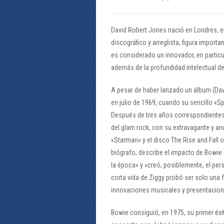
David Robert Jones nació en Londres, e
discográfico y arreglista, figura impor
es considerado un innovador, en particu
además de la profundidad intelectual de
A pesar de haber lanzado un álbum (Dav
en julio de 1969, cuando su sencillo «Spa
Después de tres años correspondientes 
del glam rock, con su extravagante y and
«Starman» y el disco The Rise and Fall 
biógrafo, describe el impacto de Bowie 
la época» y «creó, posiblemente, el per
corta vida de Ziggy probó ser solo una
innovaciones musicales y presentacione
Bowie consiguió, en 1975, su primer éxi