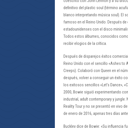
coescrito con John Lennon y a su disco
definitivo del plastic soul (término acu
blanco interpretando música soul). El so
famoso en el Reino Unido. Después de 
estadounidenses con el disco minimalis
Todos estos álbumes, conocidos como la 
recibir elogios de la crítica.
Después de disparejos éxitos comercial
Reino Unido con el sencillo «Ashes to 
Creeps). Colaboró con Queen en el núme
después, volver a conseguir un éxito co
los exitosos sencillos «Let’s Dance», «C
2000, Bowie siguió experimentando con 
industrial, adult contemporary y jungle.
Reality Tour y no se presentó en vivo d
de enero de 2016, apenas tres días ante
Buckley dice de Bowie: «Su influencia f