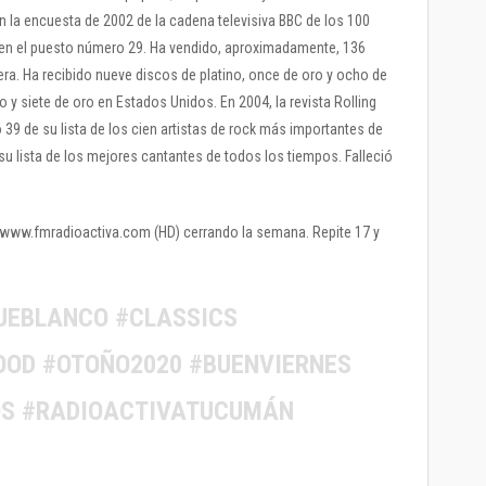
En la encuesta de 2002 de la cadena televisiva BBC de los 100
 en el puesto número 29. Ha vendido, aproximadamente, 136
rera. Ha recibido nueve discos de platino, once de oro y ocho de
o y siete de oro en Estados Unidos. En 2004, la revista Rolling
39 de su lista de los cien artistas de rock más importantes de
su lista de los mejores cantantes de todos los tiempos. Falleció
 / www.fmradioactiva.com (HD) cerrando la semana. Repite 17 y
UEBLANCO #CLASSICS
OD #OTOÑO2020 #BUENVIERNES
OS #RADIOACTIVATUCUMÁN