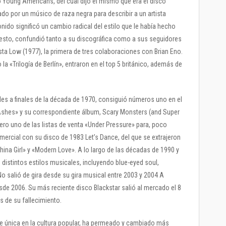
 Young Americans, del cual dijo él mismo que era el disco
ñado por un músico de raza negra para describir a un artista
nido significó un cambio radical del estilo que le había hecho
esto, confundió tanto a su discográfica como a sus seguidores
ta Low (1977), la primera de tres colaboraciones con Brian Eno.
«Trilogía de Berlín», entraron en el top 5 británico, además de
es a finales de la década de 1970, consiguió números uno en el
Ashes» y su correspondiente álbum, Scary Monsters (and Super
ro uno de las listas de venta «Under Pressure» para, poco
mercial con su disco de 1983 Let’s Dance, del que se extrajeron
hina Girl» y «Modern Love». A lo largo de las décadas de 1990 y
distintos estilos musicales, incluyendo blue-eyed soul,
 No salió de gira desde su gira musical entre 2003 y 2004 A
esde 2006. Su más reciente disco Blackstar salió al mercado el 8
s de su fallecimiento.
ue única en la cultura popular, ha permeado y cambiado más