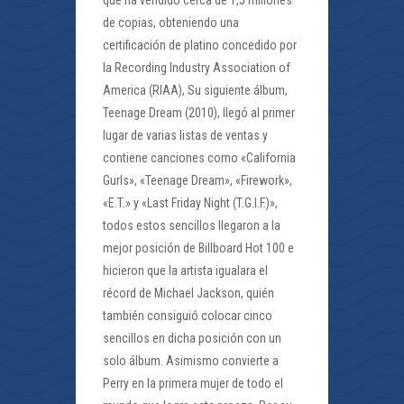
que ha vendido cerca de 1,5 millones
de copias, obteniendo una
certificación de platino concedido por
la Recording Industry Association of
America (RIAA), Su siguiente álbum,
Teenage Dream (2010), llegó al primer
lugar de varias listas de ventas y
contiene canciones como «California
Gurls», «Teenage Dream», «Firework»,
«E.T.» y «Last Friday Night (T.G.I.F.)»,
todos estos sencillos llegaron a la
mejor posición de Billboard Hot 100 e
hicieron que la artista igualara el
récord de Michael Jackson, quién
también consiguió colocar cinco
sencillos en dicha posición con un
solo álbum. Asimismo convierte a
Perry en la primera mujer de todo el