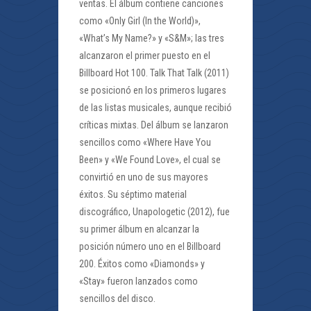
ventas. El álbum contiene canciones
como «Only Girl (In the World)»,
«What’s My Name?» y «S&M»; las tres
alcanzaron el primer puesto en el
Billboard Hot 100. Talk That Talk (2011)
se posicionó en los primeros lugares
de las listas musicales, aunque recibió
críticas mixtas. Del álbum se lanzaron
sencillos como «Where Have You
Been» y «We Found Love», el cual se
convirtió en uno de sus mayores
éxitos. Su séptimo material
discográfico, Unapologetic (2012), fue
su primer álbum en alcanzar la
posición número uno en el Billboard
200. Éxitos como «Diamonds» y
«Stay» fueron lanzados como
sencillos del disco.