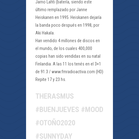
Jarno Lahti (batería, siendo este
último remplazado por Janne
Heiskanen en 1995. Heiskanen dejaría
la banda poco después en 1998, por
Aki Hakala.
Han vendido 4 millones de discos en
el mundo, de los cuales 400,000
copias han sido vendidas en su natal
Finlandia. A las 11 los tenés en el 3×1
de 91.3 / www.fmradioactiva.com (HD)
Repite 17 y 23 hs.
THERASMUS
#BUENJUEVES #MOOD
#OTOÑO2020
#SUNNYDAY