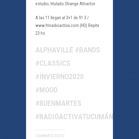
estudio, titulado Strange Attractor.
A las 11 llegan al 3×1 de 91.3 /
www.fmradioactiva.com (HD) Repite
23 hs.
ALPHAVILLE #BANDS
#CLASSICS
#INVIERNO2020
#MOOD
#BUENMARTES
#RADIOACTIVATUCUMÁN
COMPARTE ESTO: