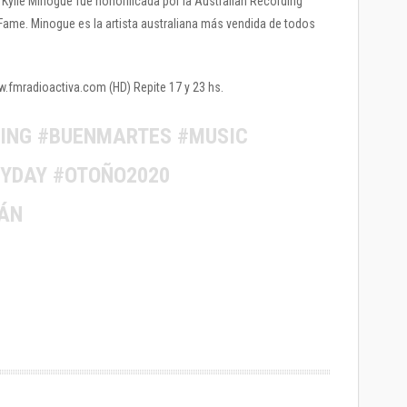
 Kylie Minogue fue honorificada por la Australian Recording
 Fame. Minogue es la artista australiana más vendida de todos
ww.fmradioactiva.com (HD) Repite 17 y 23 hs.
ING #BUENMARTES #MUSIC
NYDAY #OTOÑO2020
ÁN