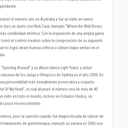
pendiente.
alcanzó el número uno en Australia y fue un éxito en varios
s hizo un dueto con Nick Cave, llamado “Where the Wild Roses
ás credibilidad artística. Con la inspiración de una amplia gama
e tomó el control creativo sobre la composición de su siguiente
al no logró atraer buenas críticas y obtuvo bajas ventas en el
lia.
o “Spinning Around” y su álbum dance Light Years, y actuó
a clausura de los Juegos Olímpicos de Sydney en el año 2000. En
una personalidad más sexualmente provocativa y coqueta.
 Out Of My Head”, el cual alcanzó el número uno en más de 40
un éxito en todo el mundo, incluso en Estados Unidos, un
ido poco reconocimiento.
nciertos, pero la canceló cuando fue diagnosticada de cáncer de
el tratamiento de quimioterapia, reanudó su carrera en 2006 con