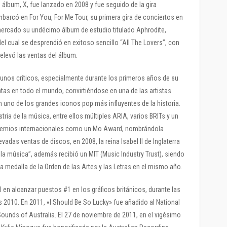
lbum, X, fue lanzado en 2008 y fue seguido de la gira
mbarcó en For You, For Me Tour, su primera gira de conciertos en
 mercado su undécimo álbum de estudio titulado Aphrodite,
 del cual se desprendió en exitoso sencillo “All The Lovers”, con
elevó las ventas del álbum.
unos críticos, especialmente durante los primeros años de su
tas en todo el mundo, convirtiéndose en una de las artistas
 uno de los grandes iconos pop más influyentes de la historia.
tria de la música, entre ellos múltiples ARIA, varios BRITs y un
emios internacionales como un Mo Award, nombrándola
evadas ventas de discos, en 2008, la reina Isabel II de Inglaterra
 la música”, además recibió un MIT (Music Industry Trust), siendo
una medalla de la Orden de las Artes y las Letras en el mismo año.
l en alcanzar puestos #1 en los gráficos británicos, durante las
s 2010. En 2011, «I Should Be So Lucky» fue añadido al National
Sounds of Australia. El 27 de noviembre de 2011, en el vigésimo