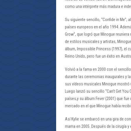
como una intérprete más madura e inde
Su siguiente sencillo, “Confide in Me”, 
países europeos en el año 1994. Ademá
Grow”, que logró que Minogue reuniera m
de estilos musicales y artistas, Minogu
álbum, Impossible Princess (1997), el cu
Reino Unido, pero fue un éxito en Austra
Volvió a la fama en 2000 con el sencill
durante las ceremonias inaugurales y l
sus vídeos musicales Minogue mostró 
Luego lanzó su sencillo “Can’t Get You
países,y su álbum Fever (2001) que fue 
mercado en el que Minogue había recib
Así Kylie se embarcó en una gira de co
mama en 2005. Después de la cirugía y 