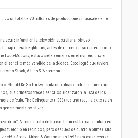
ndido un total de 70 millones de producciones musicales en el
actriz infantil en la televisión australiana, obtuvo
n el soap opera Neighbours, antes de comenzar su carrera como
«The Loco-Motion», estuvo siete semanas en el número uno en
 en el sencillo más vendido de la década. Esto logró que tuviera
uctores Stock, Aitken & Waterman.
cillo «I Should Be So Lucky», cada uno alcanzando el número uno
ños, sus primeros treces sencillos alcanzaron la lista de los
mera película, The Delinquents (1989) fue una taquilla exitosa en
as generalmente positivas.
next door”, Minogue trató de transmitir un estilo más maduro en
gles fueron bien recibidos, pero después de cuatro álbumes sus
 y dejó a Stock, Aitken & Waterman en 1992 para establecerse