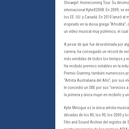
Showgirl: Homecoming Tour. Su décimo á
internacional KylieX2008. En 2009, se e
los EE. UU. y Canadá. En 2010 lanzó al
inspirado en la diosa griega “Afrodita”,
un vídeo musical muy polémico, el cual 
A pesar de que fue desestimada por alg
carrera, ha conseguido un récord de ven
más vendidas de todos los tiempos y en
Ha recibido premios notables en la indus
Premio Grammy, también numerosos pr
“Artista Australiana del Año”, por sus el
le concedió un OBE por sus “servicios a
la primera y única mujer en recibirlo y 
Kylie Minogue es la única artista musica
décadas de los 80, los 90, los 2000 y lo
Film and Sound Archive del registro de 