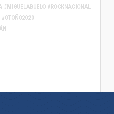
A #MIGUELABUELO #ROCKNACIONAL
 #OTOÑO2020
ÁN