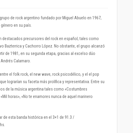
 grupo de rock argentino fundado por Miguel Abuelo en 1967,
 género en su país.
n destacados precursores del rock en español, tales como
vo Bazterrica y Cachorro López. No obstante, el grupo alcanzó
ir de 1981, en su segunda etapa, gracias al excelso dúo
y Andrés Calamaro.
entre el folk rock, el new wave, rock psicodélico, y el el pop
 que lograrían su faceta más prolífica y representativa. Entre su
icos de la música argentina tales como «Costumbres
 «Mil horas», «No te enamores nunca de aquel marinero
ar de esta banda histórica en el 3×1 de 91.3 /
hs.