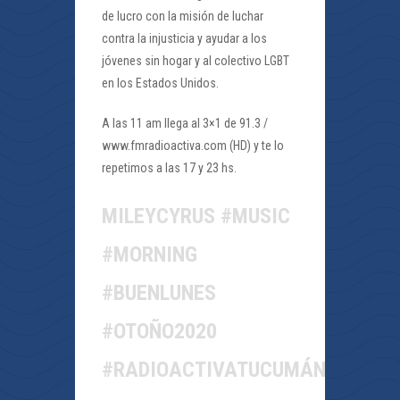
de lucro con la misión de luchar
contra la injusticia y ayudar a los
jóvenes sin hogar y al colectivo LGBT
en los Estados Unidos.
A las 11 am llega al 3×1 de 91.3 /
www.fmradioactiva.com (HD) y te lo
repetimos a las 17 y 23 hs.
MILEYCYRUS #MUSIC
#MORNING
#BUENLUNES
#OTOÑO2020
#RADIOACTIVATUCUMÁN