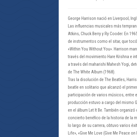
George Harrison nació en Liverpool, Ingl
Las influencias musicales más temprana
Atkins, Chuck Berry y Ry Cooder. En 196
de instrumentos como el sitar, que to
«Within You Without You». Harrison mantu
través del movimiento Hare Krishna e in
a través del maharishi Mahesh Yogi, det
de The White Album (1968).
Tras la disolución de The Beatles, Harri
beatle en solitario que alcanzó el prime
participación de varios músicos, entre el
producción estuvo a cargo del mismo Geo
en el álbum Let It Be. También organizó
concierto benéfico de la historia de la
lo largo de su carrera, obtuvo varios é
Life», «Give Me Love (Give Me Peace on 