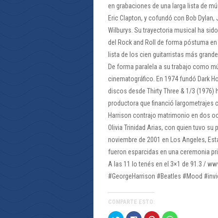
en grabaciones de una larga lista de m
Eric Clapton, y cofundó con Bob Dylan, 
Wilburys. Su trayectoria musical ha sid
del Rock and Roll de forma póstuma en 20
lista de los cien guitarristas más grand
De forma paralela a su trabajo como mú
cinematográfico. En 1974 fundó Dark Ho
discos desde Thirty Three & 1/3 (1976)
productora que financió largometrajes c
Harrison contrajo matrimonio en dos oc
Olivia Trinidad Arias, con quien tuvo su 
noviembre de 2001 en Los Angeles, Esta
fueron esparcidas en una ceremonia pr
A las 11 lo tenés en el 3×1 de 91.3 / 
#GeorgeHarrison #Beatles #Mood #inv
COMPARTE ESTO:
Haz
Haz
Haz
Haz