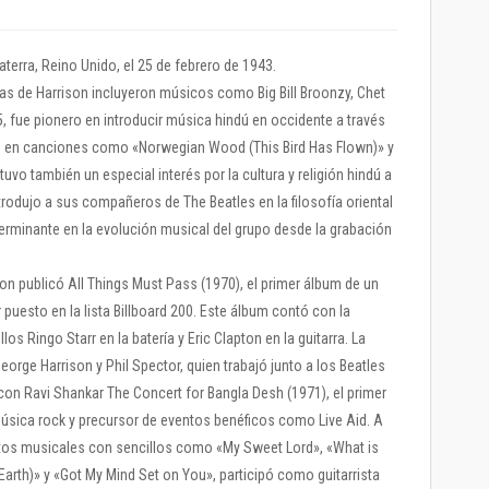
aterra, Reino Unido, el 25 de febrero de 1943.
s de Harrison incluyeron músicos como Big Bill Broonzy, Chet
5, fue pionero en introducir música hindú en occidente a través
có en canciones como «Norwegian Wood (This Bird Has Flown)» y
vo también un especial interés por la cultura y religión hindú a
trodujo a sus compañeros de The Beatles en la filosofía oriental
erminante en la evolución musical del grupo desde la grabación
son publicó All Things Must Pass (1970), el primer álbum de un
r puesto en la lista Billboard 200. Este álbum contó con la
los Ringo Starr en la batería y Eric Clapton en la guitarra. La
rge Harrison y Phil Spector, quien trabajó junto a los Beatles
 con Ravi Shankar The Concert for Bangla Desh (1971), el primer
 música rock y precursor de eventos benéficos como Live Aid. A
xitos musicales con sencillos como «My Sweet Lord», «What is
Earth)» y «Got My Mind Set on You», participó como guitarrista