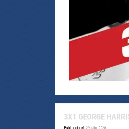
3X1 GEORGE HARR
Publicado el:
29 julio, 2020