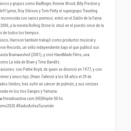
úsicos y grupos como Badfinger, Ronnie Wood, Billy Preston y
Jeff Lynne, Roy Orbison y Tom Petty el supergrupo Traveling
o reconocida con varios premios: entró en el Salón de la Fama
06, y la revista Rolling Stone lo situó en el puesto once de la
es de todos los tiempos.
sico, Harrison también trabajó como productor musical y
rse Records, un sello independiente bajo el que publicó sus
 hasta Brainwashed (2001), y creó HandMade Films, una
omo La vida de Brian y Time Bandits.
asiones: con Pattie Boyd, de quien se divorció en 1977, y con
primer y único hijo, Dhani. Falleció a los 58 años el 29 de
dos Unidos, tras sufrir un cáncer de pulmón, y sus cenizas
ivada en los ríos Ganges y Yamuna.
www.fmradioactiva.com (HD)Repite 00 hs
ierno2020 #RadioActivaTucumán