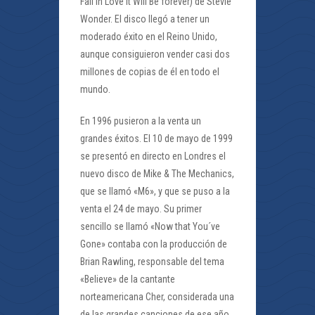
Fall In Love It Will Be forever) de Stevie
Wonder. El disco llegó a tener un
moderado éxito en el Reino Unido,
aunque consiguieron vender casi dos
millones de copias de él en todo el
mundo.
En 1996 pusieron a la venta un
grandes éxitos. El 10 de mayo de 1999
se presentó en directo en Londres el
nuevo disco de Mike & The Mechanics,
que se llamó «M6», y que se puso a la
venta el 24 de mayo. Su primer
sencillo se llamó «Now that You´ve
Gone» contaba con la producción de
Brian Rawling, responsable del tema
«Believe» de la cantante
norteamericana Cher, considerada una
de las grandes canciones de ese año.