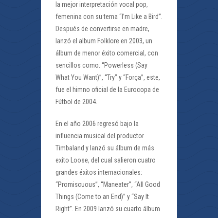
la mejor interpretación vocal pop,
femenina con su tema “I’m Like a Bird”.
Después de convertirse en madre,
lanzó el album Folklore en 2003, un
álbum de menor éxito comercial, con
sencillos como: “Powerless (Say
What You Want)”, “Try” y “Força”, este,
fue el himno oficial de la Eurocopa de
Fútbol de 2004.
En el año 2006 regresó bajo la
influencia musical del productor
Timbaland y lanzó su álbum de más
exito Loose, del cual salieron cuatro
grandes éxitos internacionales:
“Promiscuous”, “Maneater”, “All Good
Things (Come to an End)” y “Say It
Right”. En 2009 lanzó su cuarto álbum