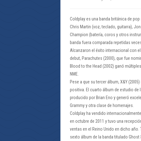
Coldplay es una banda británica de pop
Chris Martin (voz, teclado, guitarra), Jon
Champion (batería, coros y otros instru
banda fuera comparada repetidas veces 
Alcanzaron el éxito internacional con e
debut, Parachutes (2000), que fue nom
Blood to the Head (2002) ganó múltiple
NME.
Pese a que su tercer álbum, X&Y (2005)
positiva. El cuarto álbum de estudio de l
producido por Brian Eno y generó excele
Grammy y otra clase de homenajes.
Coldplay ha vendido internacionalmente 
en octubre de 2011 y tuvo una recepció
ventas en el Reino Unido en dicho año. 
sexto álbum de la banda titulado Ghost 