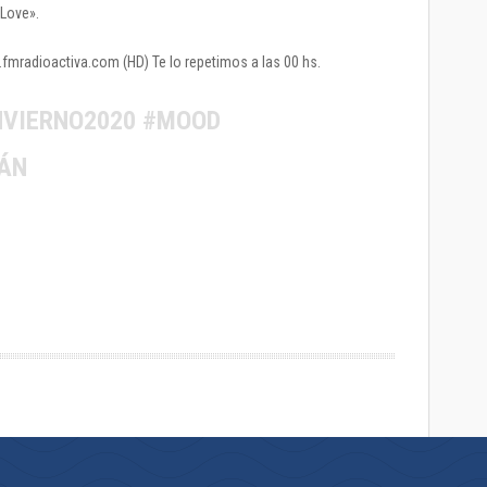
 Love».
.fmradioactiva.com (HD) Te lo repetimos a las 00 hs.
NVIERNO2020 #MOOD
ÁN