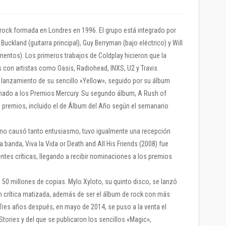
 rock formada en Londres en 1996. El grupo está integrado por
 Buckland (guitarra principal), Guy Berryman (bajo eléctrico) y Will
mentos). Los primeros trabajos de Coldplay hicieron que la
con artistas como Oasis, Radiohead, INXS, U2 y Travis.
l lanzamiento de su sencillo «Yellow», seguido por su álbum
inado a los Premios Mercury. Su segundo álbum, A Rush of
s premios, incluido el de Álbum del Año según el semanario
 no causó tanto entusiasmo, tuvo igualmente una recepción
a banda, Viva la Vida or Death and All His Friends (2008) fue
ntes críticas, llegando a recibir nominaciones a los premios
50 millones de copias. Mylo Xyloto, su quinto disco, se lanzó
n crítica matizada, además de ser el álbum de rock con más
Tres años después, en mayo de 2014, se puso a la venta el
Stories y del que se publicaron los sencillos «Magic»,