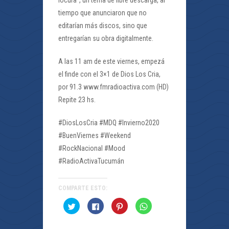
locura”, un tema de libre descarga, al
tiempo que anunciaron que no
editarían más discos, sino que
entregarían su obra digitalmente.
A las 11 am de este viernes, empezá
el finde con el 3×1 de Dios Los Cria,
por 91.3 www.fmradioactiva.com (HD)
Repite 23 hs.
#DiosLosCria #MDQ #Invierno2020
#BuenViernes #Weekend
#RockNacional #Mood
#RadioActivaTucumán
COMPARTE ESTO:
Haz
Haz
Haz
Haz
clic
clic
clic
clic
para
para
para
para
compartir
compartir
compartir
compartir
en
en
en
en