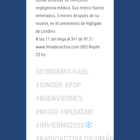
donde inclusive se mencionó
negligencia médica. Sus restos fueron
enterrados, 3 meses después de su
muerte, en el cementerio de Highgate
de Londres.
A las 11 am llega al 3×1 de 91.3 /
www.fmradioactiva.com (HD) Repite
23 hs.
GEORGEMICHAEL
#SINGER #POP
#BUENVIERNES
#MOOD #WEEKEND
#INVIERNO2020
#RADIOACTIVATUCUMÁN