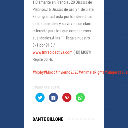
1 Diamante en Francia , 20 Discos de
Platinos,16 Discos de oro y 1 de plata.
Es un gran actvista por los derechos
de los animales y su voz es un claro
referente para los que compartimos
sus ideales.A las 11 llega a nuestro
3×1 por 91.3 /
www.fmradioactiva.com
(HD) MOBY!
Repite 00 Hs.
#Moby
#Mood
#Invierno2020
#AnimalsRights
#Singers
#Bue
COMPARTE ESTO:
Haz
Haz
Haz
Haz
clic
clic
clic
clic
para
para
para
para
compartir
compartir
compartir
compartir
en
en
en
en
Twitter
Facebook
Pinterest
WhatsApp
(Se
(Se
(Se
(Se
DANTE BILLONE
abre
abre
abre
abre
en
en
en
en
una
una
una
una