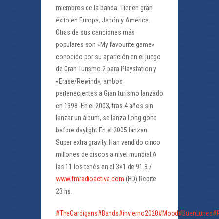
miembros de la banda. Tienen gran
éxito en Europa, Japón y América.
Otras de sus canciones más
populares son «My favourite game»
conocido por su aparición en el juego
de Gran Turismo 2 para Playstation y
«Erase/Rewind», ambos
pertenecientes a Gran turismo lanzado
en 1998. En el 2003, tras 4 años sin
lanzar un álbum, se lanza Long gone
before daylight.En el 2005 lanzan
Super extra gravity. Han vendido cinco
millones de discos a nivel mundial.A
las 11 los tenés en el 3×1 de 91.3 /
www.fmradioactiva.com
(HD) Repite
23 hs.
#TheCardigans
#Bands
#invierno2020
#Mood
#BuenLunes
#