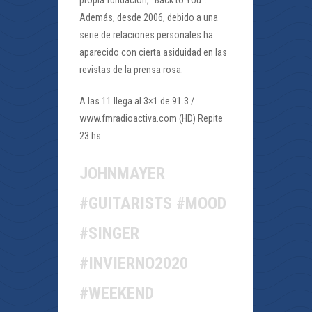
propia fundación, “Back to You”.
Además, desde 2006, debido a una
serie de relaciones personales ha
aparecido con cierta asiduidad en las
revistas de la prensa rosa.
A las 11 llega al 3×1 de 91.3 /
www.fmradioactiva.com (HD) Repite
23 hs.
JOHNMAYER
#GUITARISTS #MOOD
#SINGER
#INVIERNO2020
#WEEKEND