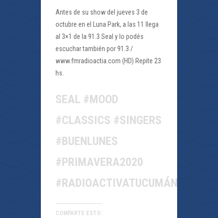
Antes de su show del jueves 3 de
octubre en el Luna Park, a las 11 llega
al 3×1 de la 91.3 Seal y lo podés
escuchar también por 91.3 /
www.fmradioactia.com (HD) Repite 23
hs.
SEAL #MOOD
#CLASSICS #SINGERS
#BUENLUNES
#PRIMAVERA2020
#RADIOACTIVATUCUMÁN
COMPARTE ESTO: