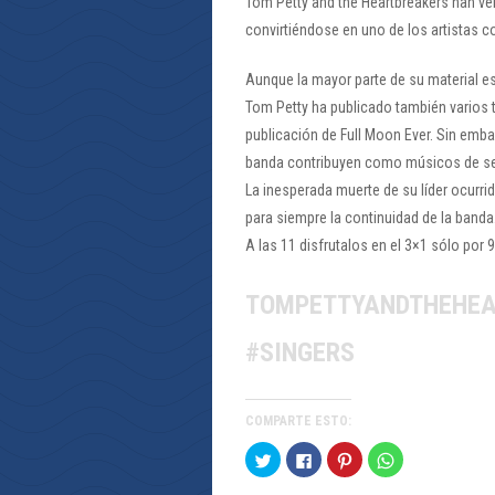
Tom Petty and the Heartbreakers han ve
convirtiéndose en uno de los artistas 
Aunque la mayor parte de su material e
Tom Petty ha publicado también varios t
publicación de Full Moon Ever. Sin emb
banda contribuyen como músicos de sesi
La inesperada muerte de su líder ocurri
para siempre la continuidad de la banda
A las 11 disfrutalos en el 3×1 sólo por
TOMPETTYANDTHEHEA
#SINGERS
COMPARTE ESTO:
Haz
Haz
Haz
Haz
clic
clic
clic
clic
para
para
para
para