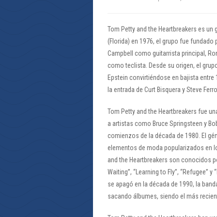
Tom Petty and the Heartbreakers es un 
(Florida) en 1976, el grupo fue fundado p
Campbell como guitarrista principal, R
como teclista. Desde su origen, el grup
Epstein convirtiéndose en bajista entre
la entrada de Curt Bisquera y Steve Fer
Tom Petty and the Heartbreakers fue una
a artistas como Bruce Springsteen y Bob
comienzos de la década de 1980. El gén
elementos de moda popularizados en los
and the Heartbreakers son conocidos po
Waiting”, “Learning to Fly”, “Refugee” 
se apagó en la década de 1990, la banda
sacando álbumes, siendo el más recient