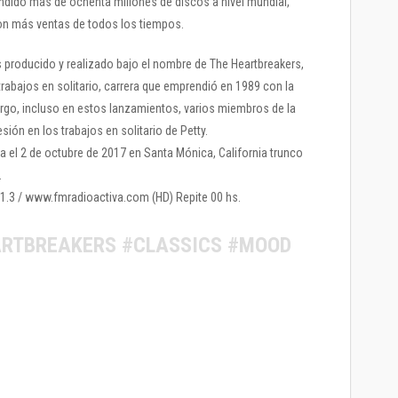
ndido más de ochenta millones de discos a nivel mundial,
con más ventas de todos los tiempos.
s producido y realizado bajo el nombre de The Heartbreakers,
rabajos en solitario, carrera que emprendió en 1989 con la
argo, incluso en estos lanzamientos, varios miembros de la
ón en los trabajos en solitario de Petty.
da el 2 de octubre de 2017 en Santa Mónica, California trunco
.
 91.3 / www.fmradioactiva.com (HD) Repite 00 hs.
RTBREAKERS #CLASSICS #MOOD