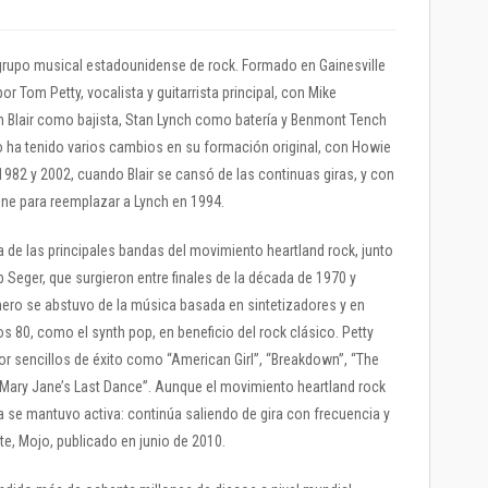
grupo musical estadounidense de rock. Formado en Gainesville
or Tom Petty, vocalista y guitarrista principal, con Mike
on Blair como bajista, Stan Lynch como batería y Benmont Tench
o ha tenido varios cambios en su formación original, con Howie
 1982 y 2002, cuando Blair se cansó de las continuas giras, y con
rone para reemplazar a Lynch en 1994.
 de las principales bandas del movimiento heartland rock, junto
 Seger, que surgieron entre finales de la década de 1970 y
ero se abstuvo de la música basada en sintetizadores y en
 80, como el synth pop, en beneficio del rock clásico. Petty
r sencillos de éxito como “American Girl”, “Breakdown”, “The
y “Mary Jane’s Last Dance”. Aunque el movimiento heartland rock
 se mantuvo activa: continúa saliendo de gira con frecuencia y
e, Mojo, publicado en junio de 2010.